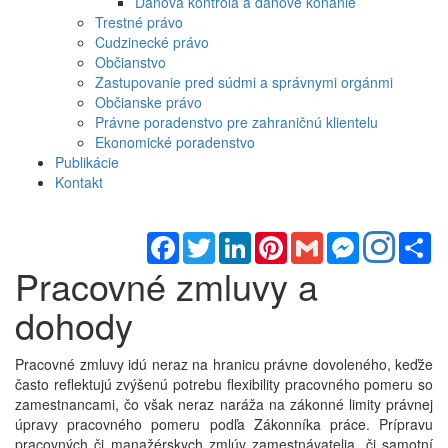
Daňová kontrola a daňové konanie
Trestné právo
Cudzinecké právo
Občianstvo
Zastupovanie pred súdmi a správnymi orgánmi
Občianske právo
Právne poradenstvo pre zahraničnú klientelu
Ekonomické poradenstvo
Publikácie
Kontakt
Facebook
Twitter
LinkedIn
Pinterest
Gmail
Messenger
Sh
Pracovné zmluvy a
dohody
Pracovné zmluvy idú neraz na hranicu právne dovoleného, keďže
často reflektujú zvýšenú potrebu flexibility pracovného pomeru so
zamestnancami, čo však neraz naráža na zákonné limity právnej
úpravy pracovného pomeru podľa Zákonníka práce. Prípravu
pracovných či manažérskych zmlúv zamestnávatelia, či samotní