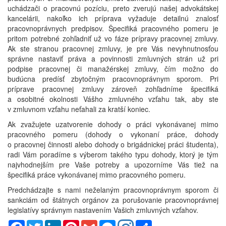
uchádzači o pracovnú pozíciu, preto zverujú našej advokátskej
kancelárii, nakoľko ich príprava vyžaduje detailnú znalosť
pracovnoprávnych predpisov. Špecifiká pracovného pomeru je
pritom potrebné zohľadniť už vo fáze prípravy pracovnej zmluvy.
Ak ste stranou pracovnej zmluvy, je pre Vás nevyhnutnosťou
správne nastaviť práva a povinnosti zmluvných strán už pri
podpise pracovnej či manažérskej zmluvy, čím možno do
budúcna predísť zbytočným pracovnoprávnym sporom. Pri
príprave pracovnej zmluvy zároveň zohľadníme špecifiká
a osobitné okolnosti Vášho zmluvného vzťahu tak, aby ste
v zmluvnom vzťahu neťahali za kratší koniec.
Ak zvažujete uzatvorenie dohody o práci vykonávanej mimo
pracovného pomeru (dohody o vykonaní práce, dohody
o pracovnej činnosti alebo dohody o brigádnickej práci študenta),
radi Vám poradíme s výberom takého typu dohody, ktorý je tým
najvhodnejším pre Vaše potreby a upozorníme Vás tiež na
špecifiká práce vykonávanej mimo pracovného pomeru.
Predchádzajte s nami neželaným pracovnoprávnym sporom či
sankciám od štátnych orgánov za porušovanie pracovnoprávnej
legislatívy správnym nastavením Vašich zmluvných vzťahov.
Facebook
Twitter
LinkedIn
Pinterest
Gmail
Messenger
Share