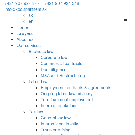
+421 907 924 347
+421 907 924 348
info@kocispartners.sk
sk
en
Home
Lawyers
About us
Our services
Business law
Corporate law
Commercial contracts
Due diligence
M&A and Restructuring
Labor law
Employment contracts & agreements
Ongoing labor law advisory
Termination of employment
Internal regulations
Tax law
General tax law
International taxation
Transfer pricing