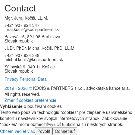
Contact
Mgr. Juraj Kočiš, LL.M.
+421 907 924 347
juraj.kocis@kocispartners.sk
Bazová 16, 821 08 Bratislava
Slovak republic
JUDr. PhDr. Michal Kočiš, PhD. LL.M.
+421 907 924 348
michal.kocis@kocispartners.sk
Súľovská 9, 040 11 Košice
Slovak republic
Privacy Personal Data
2019 - 2026
©
KOČIŠ & PARTNERS s.r.o., advokátska kancelária.
All rights reserved.
Zmeniť cookies preferencie
Vyhlásenie
o používaní cookies
Tento web používa technológiu "cookies" pre zlepšenie užívateľského
komfortu návštevníkov svojich internetových stránok. Zablokovanie
"cookies" môže obmedziť/vylúčiť funkcionalitu niektorých stránok.
Chcem vedieť viac
Povoliť
Odmietnuť