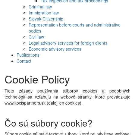
Tax inspection and tax proceedings
Criminal law
Immigration law
Slovak Citizenship
Representation before courts and administrative
bodies
Civil law
Legal advisory services for foreign clients
Economic advisory services
Publications
Contact
Cookie Policy
Tieto zásady používania súborov cookies a podobných
technológií sa vzťahujú na webové stránky, ktoré prevádzkuje
www.kocispartners.sk (ďalej len cookies).
Čo sú súbory cookie?
Súbory cookie sú malé textové súbory, ktoré pri návšteve webovej