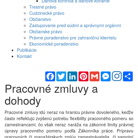
Daňová kontrola a daňové konanie
Trestné právo
Cudzinecké právo
Občianstvo
Zastupovanie pred súdmi a správnymi orgánmi
Občianske právo
Právne poradenstvo pre zahraničnú klientelu
Ekonomické poradenstvo
Publikácie
Kontakt
Facebook
Twitter
LinkedIn
Pinterest
Gmail
Messenger
Sh
Pracovné zmluvy a
dohody
Pracovné zmluvy idú neraz na hranicu právne dovoleného, keďže
často reflektujú zvýšenú potrebu flexibility pracovného pomeru so
zamestnancami, čo však neraz naráža na zákonné limity právnej
úpravy pracovného pomeru podľa Zákonníka práce. Prípravu
pracovných či manažérskych zmlúv zamestnávatelia, či samotní