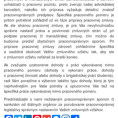
uchádzači o pracovnú pozíciu, preto zverujú našej advokátskej
kancelárii, nakoľko ich príprava vyžaduje detailnú znalosť
pracovnoprávnych predpisov. Špecifiká pracovného pomeru je
pritom potrebné zohľadniť už vo fáze prípravy pracovnej zmluvy.
Ak ste stranou pracovnej zmluvy, je pre Vás nevyhnutnosťou
správne nastaviť práva a povinnosti zmluvných strán už pri
podpise pracovnej či manažérskej zmluvy, čím možno do
budúcna predísť zbytočným pracovnoprávnym sporom. Pri
príprave pracovnej zmluvy zároveň zohľadníme špecifiká
a osobitné okolnosti Vášho zmluvného vzťahu tak, aby ste
v zmluvnom vzťahu neťahali za kratší koniec.
Ak zvažujete uzatvorenie dohody o práci vykonávanej mimo
pracovného pomeru (dohody o vykonaní práce, dohody
o pracovnej činnosti alebo dohody o brigádnickej práci študenta),
radi Vám poradíme s výberom takého typu dohody, ktorý je tým
najvhodnejším pre Vaše potreby a upozorníme Vás tiež na
špecifiká práce vykonávanej mimo pracovného pomeru.
Predchádzajte s nami neželaným pracovnoprávnym sporom či
sankciám od štátnych orgánov za porušovanie pracovnoprávnej
legislatívy správnym nastavením Vašich zmluvných vzťahov.
Facebook
Twitter
LinkedIn
Pinterest
Gmail
Messenger
Share