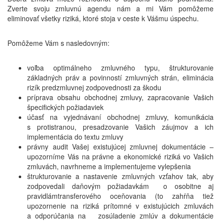
Zverte svoju zmluvnú agendu nám a mi Vám pomôžeme
eliminovať všetky riziká, ktoré stoja v ceste k Vášmu úspechu.
Pomôžeme Vám s nasledovným:
voľba optimálneho zmluvného typu, štrukturovanie
základných práv a povinností zmluvných strán, eliminácia
rizík predzmluvnej zodpovednosti za škodu
príprava obsahu obchodnej zmluvy, zapracovanie Vašich
špecifických požiadaviek
účasť na vyjednávaní obchodnej zmluvy, komunikácia
s protistranou, presadzovanie Vašich záujmov a ich
implementácia do textu zmluvy
právny audit Vašej existujúcej zmluvnej dokumentácie –
upozorníme Vás na právne a ekonomické riziká vo Vašich
zmluvách, navrhneme a implementujeme vylepšenia
štrukturovanie a nastavenie zmluvných vzťahov tak, aby
zodpovedali daňovým požiadavkám o osobitne aj
pravidlámtransferového oceňovania (to zahŕňa tiež
upozornenie na riziká prítomné v existujúcich zmluvách
a odporúčania na zosúladenie zmlúv a dokumentácie