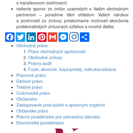
o transferovom oceňovaní)
riešenie sporov zo zmlúv uzavretých s Vašim obchodným
partnerom – poradíme Vám ohľadom Vašich nárokov
a povinností zo zmluvy, preskúmame možnosti skončenia
problematických zmluvných vzťahov a mnohé ďalšie.
Facebook
Twitter
LinkedIn
Pinterest
Gmail
Messenger
Share
Obchodné právo
Právo obchodných spoločností
Obchodné zmluvy
Právny audit
Fúzie, akvizície, kúpa/predaj, reštrukturalizácia
Pracovné právo
Daňové právo
Trestné právo
Cudzinecké právo
Občianstvo
Zastupovanie pred súdmi a správnymi orgánmi
Občianske právo
Právne poradenstvo pre zahraničnú klientelu
Ekonomické poradenstvo