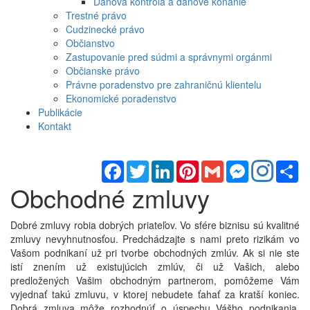
Daňová kontrola a daňové konanie
Trestné právo
Cudzinecké právo
Občianstvo
Zastupovanie pred súdmi a správnymi orgánmi
Občianske právo
Právne poradenstvo pre zahraničnú klientelu
Ekonomické poradenstvo
Publikácie
Kontakt
Facebook
Twitter
LinkedIn
Pinterest
Gmail
Messenger
Sh
Obchodné zmluvy
Dobré zmluvy robia dobrých priateľov. Vo sfére biznisu sú kvalitné
zmluvy nevyhnutnosťou. Predchádzajte s nami preto rizikám vo
Vašom podnikaní už pri tvorbe obchodných zmlúv. Ak si nie ste
istí znením už existujúcich zmlúv, či už Vašich, alebo
predložených Vašim obchodným partnerom, pomôžeme Vám
vyjednať takú zmluvu, v ktorej nebudete ťahať za kratší koniec.
Dobrá zmluva môže rozhodnúť o úspechu Vášho podnikania.