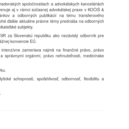
radenských spoločnostiach a advokátskych kanceláriách
enuje aj v rámci súčasnej advokátskej praxe v KOČIŠ &
nkov a odborných publikácií na tému transferového
ohé ďalšie aktuálne právne témy prednáša na odborných
kateľské subjekty.
 SR za Slovenskú republiku ako nezávislý odborník pre
rážnej konvencie EÚ.
 intenzívne zameriava najmä na finančné právo, právo
 a správnymi orgánmi, právo nehnuteľnosti, medicínske
yku.
ické schopnosti, spoľahlivosť, odbornosť, flexibilitu a
.