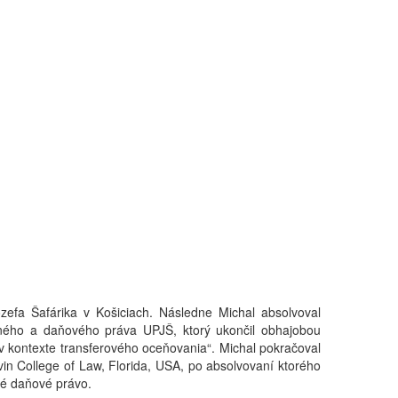
ozefa Šafárika v Košiciach. Následne Michal absolvoval
čného a daňového práva UPJŠ, ktorý ukončil obhajobou
v kontexte transferového oceňovania“. Michal pokračoval
vin College of Law, Florida, USA, po absolvovaní ktorého
né daňové právo.