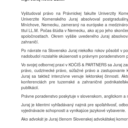
Vyštudoval právo na Právnickej fakulte Univerzity Ko
Univerzite Komenského Juraj absolvoval postgraduálny
Mníchove, Nemecku, zameraný na európske a medzinárod
titul LL.M. Počas štúdia v Nemecku, ako aj po jeho skonč
spoločnostiach. Okrem vyššie uvedeného Juraj absolvova
zahraničí.
Po návrate na Slovensko Juraj niekoľko rokov pôsobil v 
nadobudol rozsiahle skúsenosti s právnym poradenstvom p
Vo svojej odbornej praxi v KOČIŠ & PARTNERS sa Juraj z
právo, cudzinecké právo, súťažné právo a zastupovanie k
Juraj sa taktiež intenzívne venuje lektorskej činnosti.
konferenciách pre tuzemské a zahraničné podnikateľs
publikácií.
Právne poradenstvo poskytuje v slovenskom, anglickom a
Juraj je klientmi vyhľadávaný najmä pre spoľahlivosť, odb
vyjednávacie schopnosti a vynikajúce jazykové vybavenie.
Ako advokát je Juraj členom Slovenskej advokátskej komor