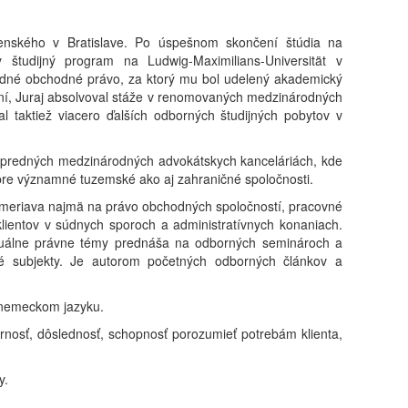
menského v Bratislave. Po úspešnom skončení štúdia na
 študijný program na Ludwig-Maximilians-Universität v
né obchodné právo, za ktorý mu bol udelený akademický
ení, Juraj absolvoval stáže v renomovaných medzinárodných
l taktiež viacero ďalších odborných študijných pobytov v
popredných medzinárodných advokátskych kanceláriách, kde
re významné tuzemské ako aj zahraničné spoločnosti.
ameriava najmä na právo obchodných spoločností, pracovné
lientov v súdnych sporoch a administratívnych konaniach.
 Aktuálne právne témy prednáša na odborných seminároch a
ké subjekty. Je autorom početných odborných článkov a
 nemeckom jazyku.
ornosť, dôslednosť, schopnosť porozumieť potrebám klienta,
y.