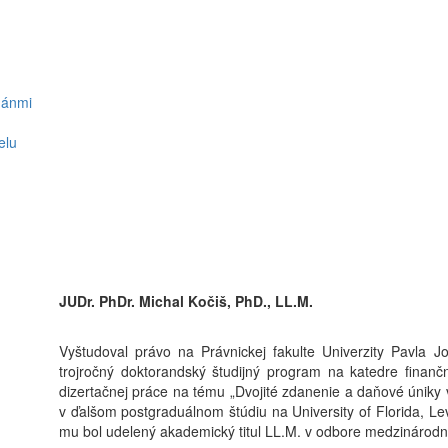
gánmi
elu
JUDr. PhDr. Michal Kočiš, PhD., LL.M.
Vyštudoval právo na Právnickej fakulte Univerzity Pavla J
trojročný doktorandský študijný program na katedre finan
dizertačnej práce na tému „Dvojité zdanenie a daňové úniky 
v ďalšom postgraduálnom štúdiu na University of Florida, Le
mu bol udelený akademický titul LL.M. v odbore medzinárod