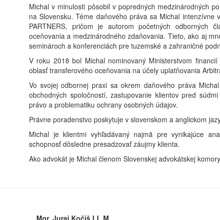
Michal v minulosti pôsobil v popredných medzinárodných po
na Slovensku. Téme daňového práva sa Michal intenzívne v
PARTNERS, pričom je autorom početných odborných člá
oceňovania a medzinárodného zdaňovania. Tieto, ako aj mn
seminároch a konferenciách pre tuzemské a zahraničné podni
V roku 2018 bol Michal nominovaný Ministerstvom financií
oblasť transferového oceňovania na účely uplatňovania Arbit
Vo svojej odbornej praxi sa okrem daňového práva Michal
obchodných spoločností, zastupovanie klientov pred súdmi
právo a problematiku ochrany osobných údajov.
Právne poradenstvo poskytuje v slovenskom a anglickom jaz
Michal je klientmi vyhľadávaný najmä pre vynikajúce analyt
schopnosť dôsledne presadzovať záujmy klienta.
Ako advokát je Michal členom Slovenskej advokátskej komory
Mgr. Juraj Kočiš LL.M.