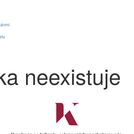
gánmi
elu
ka neexistuje