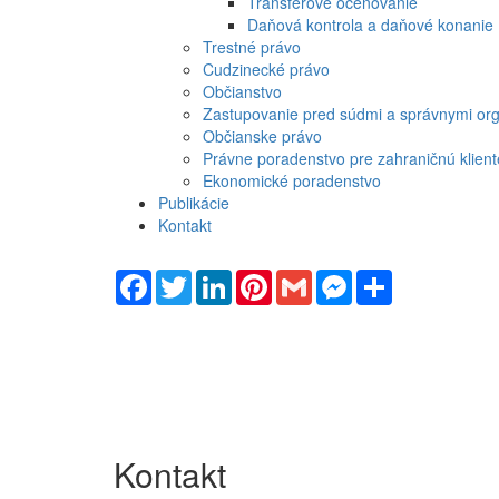
Transferové oceňovanie
Daňová kontrola a daňové konanie
Trestné právo
Cudzinecké právo
Občianstvo
Zastupovanie pred súdmi a správnymi or
Občianske právo
Právne poradenstvo pre zahraničnú klient
Ekonomické poradenstvo
Publikácie
Kontakt
Facebook
Twitter
LinkedIn
Pinterest
Gmail
Messenger
Share
Kontakt