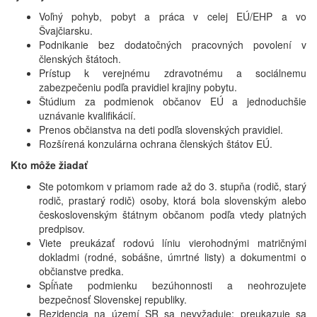
Voľný pohyb, pobyt a práca v celej EÚ/EHP a vo
Švajčiarsku.
Podnikanie bez dodatočných pracovných povolení v
členských štátoch.
Prístup k verejnému zdravotnému a sociálnemu
zabezpečeniu podľa pravidiel krajiny pobytu.
Štúdium za podmienok občanov EÚ a jednoduchšie
uznávanie kvalifikácií.
Prenos občianstva na deti podľa slovenských pravidiel.
Rozšírená konzulárna ochrana členských štátov EÚ.
Kto môže žiadať
Ste potomkom v priamom rade až do 3. stupňa (rodič, starý
rodič, prastarý rodič) osoby, ktorá bola slovenským alebo
československým štátnym občanom podľa vtedy platných
predpisov.
Viete preukázať rodovú líniu vierohodnými matričnými
dokladmi (rodné, sobášne, úmrtné listy) a dokumentmi o
občianstve predka.
Spĺňate podmienku bezúhonnosti a neohrozujete
bezpečnosť Slovenskej republiky.
Rezidencia na území SR sa nevyžaduje; preukazuje sa