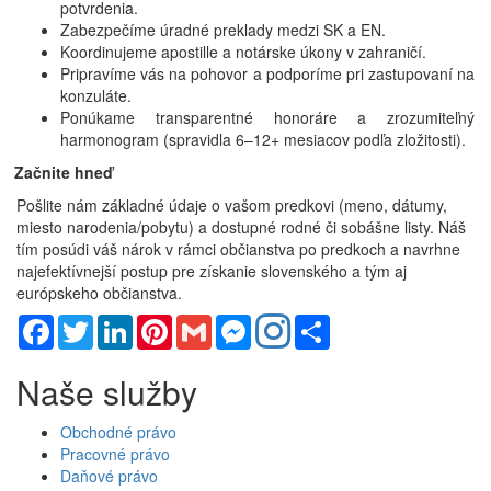
potvrdenia.
Zabezpečíme úradné preklady medzi SK a EN.
Koordinujeme apostille a notárske úkony v zahraničí.
Pripravíme vás na pohovor a podporíme pri zastupovaní na
konzuláte.
Ponúkame transparentné honoráre a zrozumiteľný
harmonogram (spravidla 6–12+ mesiacov podľa zložitosti).
Začnite hneď
Pošlite nám základné údaje o vašom predkovi (meno, dátumy,
miesto narodenia/pobytu) a dostupné rodné či sobášne listy. Náš
tím posúdi váš nárok v rámci občianstva po predkoch a navrhne
najefektívnejší postup pre získanie slovenského a tým aj
európskeho občianstva.
Facebook
Twitter
LinkedIn
Pinterest
Gmail
Messenger
Share
Naše služby
Obchodné právo
Pracovné právo
Daňové právo