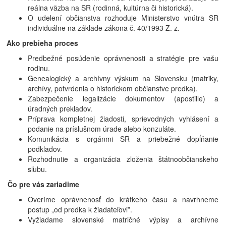
reálna väzba na SR (rodinná, kultúrna či historická).
O udelení občianstva rozhoduje Ministerstvo vnútra SR
individuálne na základe zákona č. 40/1993 Z. z.
Ako prebieha proces
Predbežné posúdenie oprávnenosti a stratégie pre vašu
rodinu.
Genealogický a archívny výskum na Slovensku (matriky,
archívy, potvrdenia o historickom občianstve predka).
Zabezpečenie legalizácie dokumentov (apostille) a
úradných prekladov.
Príprava kompletnej žiadosti, sprievodných vyhlásení a
podanie na príslušnom úrade alebo konzuláte.
Komunikácia s orgánmi SR a priebežné dopĺňanie
podkladov.
Rozhodnutie a organizácia zloženia štátnoobčianskeho
sľubu.
Čo pre vás zariadime
Overíme oprávnenosť do krátkeho času a navrhneme
postup „od predka k žiadateľovi”.
Vyžiadame slovenské matričné výpisy a archívne