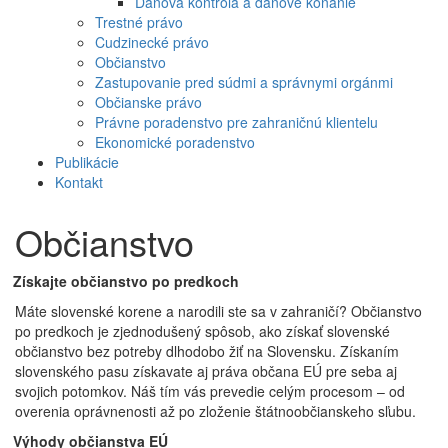
Daňová kontrola a daňové konanie
Trestné právo
Cudzinecké právo
Občianstvo
Zastupovanie pred súdmi a správnymi orgánmi
Občianske právo
Právne poradenstvo pre zahraničnú klientelu
Ekonomické poradenstvo
Publikácie
Kontakt
Občianstvo
Získajte občianstvo po predkoch
Máte slovenské korene a narodili ste sa v zahraničí? Občianstvo
po predkoch je zjednodušený spôsob, ako získať slovenské
občianstvo bez potreby dlhodobo žiť na Slovensku. Získaním
slovenského pasu získavate aj práva občana EÚ pre seba aj
svojich potomkov. Náš tím vás prevedie celým procesom – od
overenia oprávnenosti až po zloženie štátnoobčianskeho sľubu.
Výhody občianstva EÚ