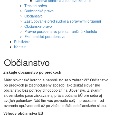
Daňová kontrola a daňové konanie
Trestné právo
Cudzinecké právo
Občianstvo
Zastupovanie pred súdmi a správnymi orgánmi
Občianske právo
Právne poradenstvo pre zahraničnú klientelu
Ekonomické poradenstvo
Publikácie
Kontakt
Občianstvo
Získajte občianstvo po predkoch
Máte slovenské korene a narodili ste sa v zahraničí? Občianstvo
po predkoch je zjednodušený spôsob, ako získať slovenské
občianstvo bez potreby dlhodobo žiť na Slovensku. Získaním
slovenského pasu získavate aj práva občana EÚ pre seba aj
svojich potomkov. Náš tím vás prevedie celým procesom – od
overenia oprávnenosti až po zloženie štátnoobčianskeho sľubu.
Výhody občianstva EÚ