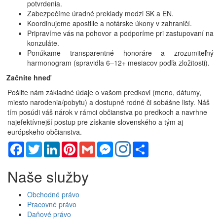
potvrdenia.
Zabezpečíme úradné preklady medzi SK a EN.
Koordinujeme apostille a notárske úkony v zahraničí.
Pripravíme vás na pohovor a podporíme pri zastupovaní na
konzuláte.
Ponúkame transparentné honoráre a zrozumiteľný
harmonogram (spravidla 6–12+ mesiacov podľa zložitosti).
Začnite hneď
Pošlite nám základné údaje o vašom predkovi (meno, dátumy,
miesto narodenia/pobytu) a dostupné rodné či sobášne listy. Náš
tím posúdi váš nárok v rámci občianstva po predkoch a navrhne
najefektívnejší postup pre získanie slovenského a tým aj
európskeho občianstva.
Facebook
Twitter
LinkedIn
Pinterest
Gmail
Messenger
Share
Naše služby
Obchodné právo
Pracovné právo
Daňové právo