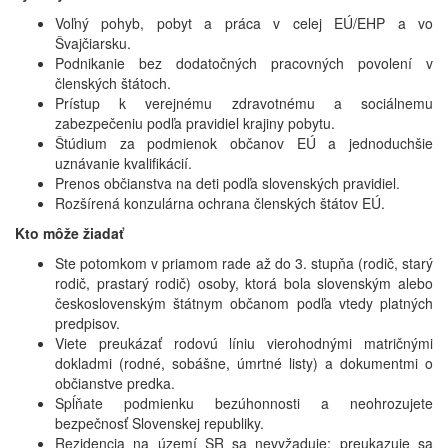
Voľný pohyb, pobyt a práca v celej EÚ/EHP a vo
Švajčiarsku.
Podnikanie bez dodatočných pracovných povolení v
členských štátoch.
Prístup k verejnému zdravotnému a sociálnemu
zabezpečeniu podľa pravidiel krajiny pobytu.
Štúdium za podmienok občanov EÚ a jednoduchšie
uznávanie kvalifikácií.
Prenos občianstva na deti podľa slovenských pravidiel.
Rozšírená konzulárna ochrana členských štátov EÚ.
Kto môže žiadať
Ste potomkom v priamom rade až do 3. stupňa (rodič, starý
rodič, prastarý rodič) osoby, ktorá bola slovenským alebo
československým štátnym občanom podľa vtedy platných
predpisov.
Viete preukázať rodovú líniu vierohodnými matričnými
dokladmi (rodné, sobášne, úmrtné listy) a dokumentmi o
občianstve predka.
Spĺňate podmienku bezúhonnosti a neohrozujete
bezpečnosť Slovenskej republiky.
Rezidencia na území SR sa nevyžaduje; preukazuje sa