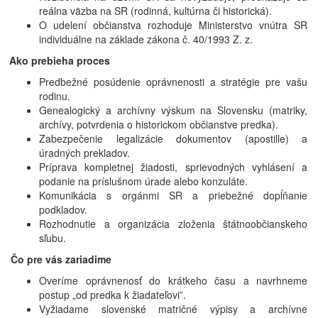
reálna väzba na SR (rodinná, kultúrna či historická).
O udelení občianstva rozhoduje Ministerstvo vnútra SR
individuálne na základe zákona č. 40/1993 Z. z.
Ako prebieha proces
Predbežné posúdenie oprávnenosti a stratégie pre vašu
rodinu.
Genealogický a archívny výskum na Slovensku (matriky,
archívy, potvrdenia o historickom občianstve predka).
Zabezpečenie legalizácie dokumentov (apostille) a
úradných prekladov.
Príprava kompletnej žiadosti, sprievodných vyhlásení a
podanie na príslušnom úrade alebo konzuláte.
Komunikácia s orgánmi SR a priebežné dopĺňanie
podkladov.
Rozhodnutie a organizácia zloženia štátnoobčianskeho
sľubu.
Čo pre vás zariadime
Overíme oprávnenosť do krátkeho času a navrhneme
postup „od predka k žiadateľovi”.
Vyžiadame slovenské matričné výpisy a archívne