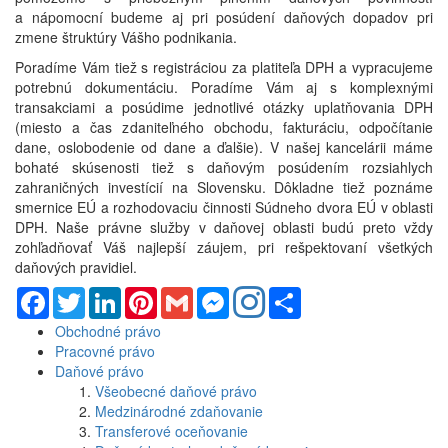
a nápomocní budeme aj pri posúdení daňových dopadov pri
zmene štruktúry Vášho podnikania.
Poradíme Vám tiež s registráciou za platiteľa DPH a vypracujeme
potrebnú dokumentáciu. Poradíme Vám aj s komplexnými
transakciami a posúdime jednotlivé otázky uplatňovania DPH
(miesto a čas zdaniteľného obchodu, fakturáciu, odpočítanie
dane, oslobodenie od dane a ďalšie). V našej kancelárii máme
bohaté skúsenosti tiež s daňovým posúdením rozsiahlych
zahraničných investícií na Slovensku. Dôkladne tiež poznáme
smernice EÚ a rozhodovaciu činnosti Súdneho dvora EÚ v oblasti
DPH. Naše právne služby v daňovej oblasti budú preto vždy
zohľadňovať Váš najlepší záujem, pri rešpektovaní všetkých
daňových pravidiel.
Facebook
Twitter
LinkedIn
Pinterest
Gmail
Messenger
Share
Obchodné právo
Pracovné právo
Daňové právo
Všeobecné daňové právo
Medzinárodné zdaňovanie
Transferové oceňovanie