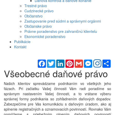
Daňová kontrola a daňové konanie
Trestné právo
Cudzinecké právo
Občianstvo
Zastupovanie pred súdmi a správnymi orgánmi
Občianske právo
Právne poradenstvo pre zahraničnú klientelu
Ekonomické poradenstvo
Publikácie
Kontakt
Facebook
Twitter
LinkedIn
Pinterest
Gmail
Messenger
Sh
Všeobecné daňové právo
Našich klientov sprevádzame podnikaním vo všetkých jeho
fázach. Pri začiatku Vašej činnosti Vám radi poradíme so
správnym nastavením Vašej činnosti, a to vrátane výberu
správnej formy podnikania so zohľadnením daňových dopadov.
Zabezpečíme pre Vás komunikáciu s daňovým úradom, ako aj
splnenie registračných a oznamovacích povinností. Rovnako Vám
pomôžeme s priebežným plnením daňových povinností