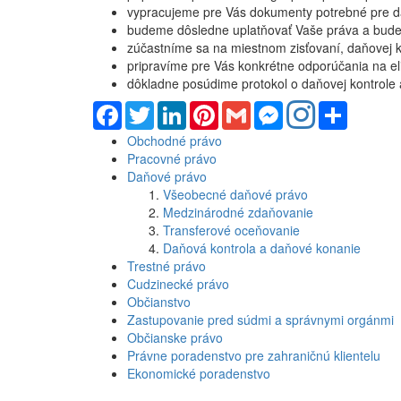
vypracujeme pre Vás dokumenty potrebné pre 
budeme dôsledne uplatňovať Vaše práva a bude
zúčastníme sa na miestnom zisťovaní, daňovej k
pripravíme pre Vás konkrétne odporúčania na eli
dôkladne posúdime protokol o daňovej kontrole 
Facebook
Twitter
LinkedIn
Pinterest
Gmail
Messenger
Share
Obchodné právo
Pracovné právo
Daňové právo
Všeobecné daňové právo
Medzinárodné zdaňovanie
Transferové oceňovanie
Daňová kontrola a daňové konanie
Trestné právo
Cudzinecké právo
Občianstvo
Zastupovanie pred súdmi a správnymi orgánmi
Občianske právo
Právne poradenstvo pre zahraničnú klientelu
Ekonomické poradenstvo