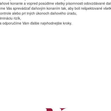
daňové konanie a vopred posúdime všetky písomnosti odovzdávané d
me Vás sprevádzať daňovým konaním tak, aby boli rešpektované všet
ontrole alebo pri iných úkonoch daňového úradu,
mináciu rizík,
a odporučíme Vám ďalšie najvhodnejšie kroky.