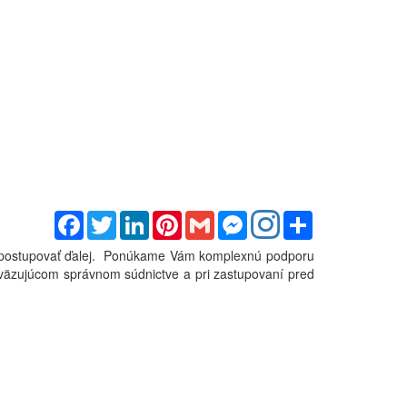
Facebook
Twitter
LinkedIn
Pinterest
Gmail
Messenger
Share
ko postupovať ďalej. Ponúkame Vám komplexnú podporu
dväzujúcom správnom súdnictve a pri zastupovaní pred