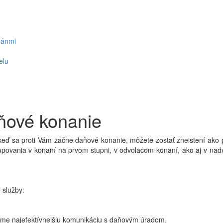
gánmi
elu
ňové konanie
 keď sa proti Vám začne daňové konanie, môžete zostať zneistení a
upovania v konaní na prvom stupni, v odvolacom konaní, ako aj v na
 služby:
číme najefektívnejšiu komunikáciu s daňovým úradom,