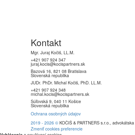
Kontakt
Mgr. Juraj Kočiš, LL.M.
+421 907 924 347
juraj.kocis@kocispartners.sk
Bazová 16, 821 08 Bratislava
Slovenská republika
JUDr. PhDr. Michal Kočiš, PhD. LL.M.
+421 907 924 348
michal.kocis@kocispartners.sk
Súľovská 9, 040 11 Košice
Slovenská republika
Ochrana osobných údajov
2019 - 2026
©
KOČIŠ & PARTNERS s.r.o., advokátska ka
Zmeniť cookies preferencie
Vyhlásenie
o používaní cookies