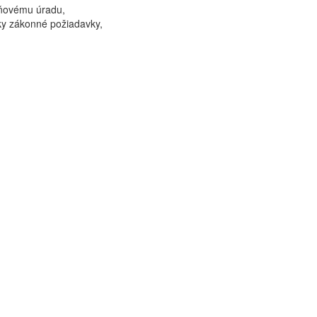
aňovému úradu,
ky zákonné požiadavky,