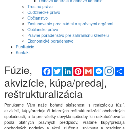
Daňová kontrola a daňové konanie
Trestné právo
Cudzinecké právo
Občianstvo
Zastupovanie pred súdmi a správnymi orgánmi
Občianske právo
Právne poradenstvo pre zahraničnú klientelu
Ekonomické poradenstvo
Publikácie
Kontakt
Fúzie,
Facebook
Twitter
LinkedIn
Pinterest
Gmail
Messenger
Sh
akvizície, kúpa/predaj,
reštrukturalizácia
Ponúkame Vám naše bohaté skúsenosti s realizáciou fúzií,
akvizícií, kúpy/predaja či interných reštrukturalizácií obchodných
spoločností, a to pre všetky obvyklé spôsoby ich uskutočňovania
podľa platných právnych predpisov, vrátane kúpy/predaja
obchodných podielov a akcií, zlúčenia, splynutia a rozdelenia