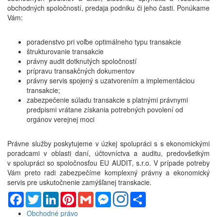
obchodných spoločností, predaja podniku či jeho časti. Ponúkame
Vám:
poradenstvo pri voľbe optimálneho typu transakcie
štrukturovanie transakcie
právny audit dotknutých spoločností
prípravu transakčných dokumentov
právny servis spojený s uzatvorením a implementáciou
transakcie;
zabezpečenie súladu transakcie s platnými právnymi
predpismi vrátane získania potrebných povolení od
orgánov verejnej moci
Právne služby poskytujeme v úzkej spolupráci s s ekonomickými
poradcami v oblasti daní, účtovníctva a auditu, predovšetkým
v spolupráci so spoločnosťou EU AUDIT, s.r.o. V prípade potreby
Vám preto radi zabezpečíme komplexný právny a ekonomický
servis pre uskutočnenie zamýšľanej transkacie.
Facebook
Twitter
LinkedIn
Pinterest
Gmail
Messenger
Share
Obchodné právo