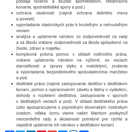
predaja tovarov a služieb spotrebiteľom, reklamačné
konanie, spotrebiteľské spory a pod.)
ochrana osobnosti (najmä ochrana dobrého mena
a povesti)
vyporiadanie vlastníckych práv k hnuteľným a nehnuteľným
veciam
analýza a uplatnenie nárokov zo zodpovednosti za vady
a za škodu vrátane zodpovednosti za škodu spôsobenú na
živote, zdraví a majetku
komplexná právna pomoc v oblasti rodinného práva,
vrátane uplatnenia nárokov na výživné, vo veciach
starostlivosti a úpravy styku s maloletými, zrušenia
a vyporiadania bezpodielového spoluvlastníctva manželov
a pod.
dedičské právo (najmä zastupovanie dedičov v dedičskom
konaní, pomoc s vypracovaním závetu a listiny o vydedení,
dohody o rozdelení dedičstva, zastupovanie v sporoch
v dedičských veciach a pod). V oblasti dedičského práva
úzko spolupracujeme s popredným slovenským notárskym
úradom, vďaka čomu vieme našim klientom poskytnúť
neoceniteľné rady a skúsenosti potrebné pre rýchle a
úspešné uplatnenie ich nárokov v dedičskom konaní.